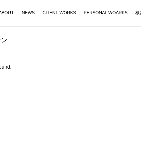
ABOUT
NEWS
CLIENT WORKS
PERSONAL WOARKS
検
ーン
ound.