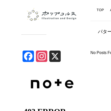
TOP
パタ
SNS
No Posts F
F
I
X
a
n
c
s
e
t
b
a