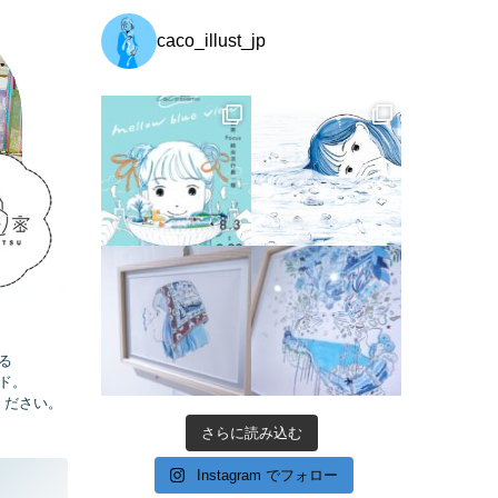
caco_illust_jp
る
ド
。
ください。
さらに読み込む
Instagram でフォロー