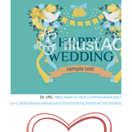
DL URL:
https://www.ac-illust.com/main/detail.php?
id=1786957&word=Wedding%E3%83%95%E3%83%AC%E3%83%BC%E