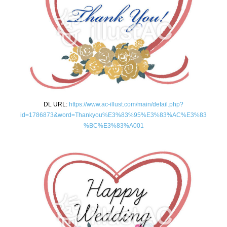
DL URL:
https://www.ac-illust.com/main/detail.php?
id=1786873&word=Thankyou%E3%83%95%E3%83%AC%E3%83
%BC%E3%83%A001