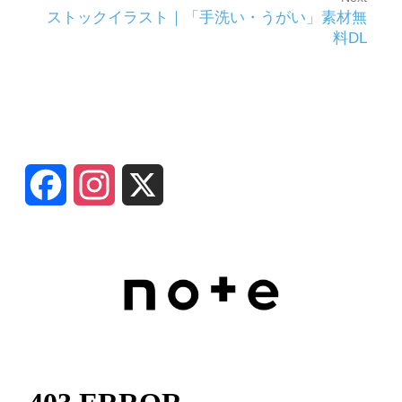
Next
ストックイラスト｜「手洗い・うがい」素材無
post:
料DL
SNS
F
I
X
a
n
c
s
e
t
b
a
o
g