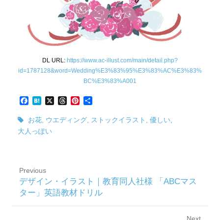
DL URL:
https://www.ac-illust.com/main/detail.php?
id=1787128&word=Wedding%E3%83%95%E3%83%AC%E3%83%
BC%E3%83%A001
F
H
X
T
P
共
a
a
h
i
有
c
t
r
n
お花
,
ウエディング
,
ストックイラスト
,
優しい
,
e
e
e
t
大人っぽい
b
n
a
e
o
a
d
r
o
s
e
k
s
Previous
t
Previous
デザイン・イラスト｜教育同人社様 「ABCマス
post:
ター」英語教材ドリル
Next