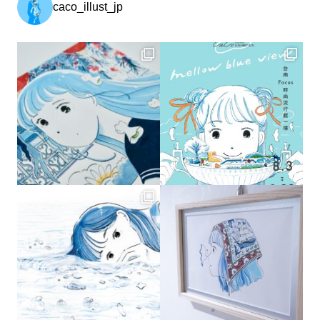
caco_illust_jp