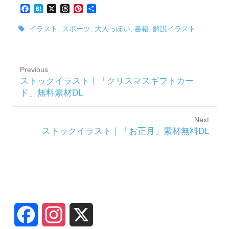
F
H
X
T
P
共
a
a
h
i
有
c
t
r
n
イラスト
,
スポーツ
,
大人っぽい
,
書籍
,
解説イラスト
e
e
e
t
b
n
a
e
o
a
d
r
o
s
e
Previous
k
s
Previous
ストックイラスト｜「クリスマスギフトカー
t
post:
ド」無料素材DL
Next
Next
ストックイラスト｜「お正月」素材無料DL
post:
SNS
F
I
X