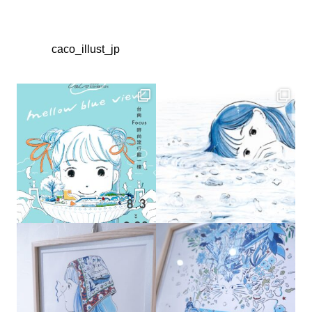
caco_illust_jp