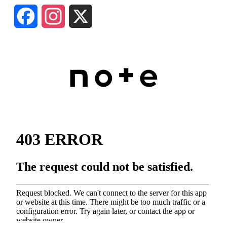
F
I
X
a
n
c
s
e
t
b
a
o
g
o
r
k
a
m