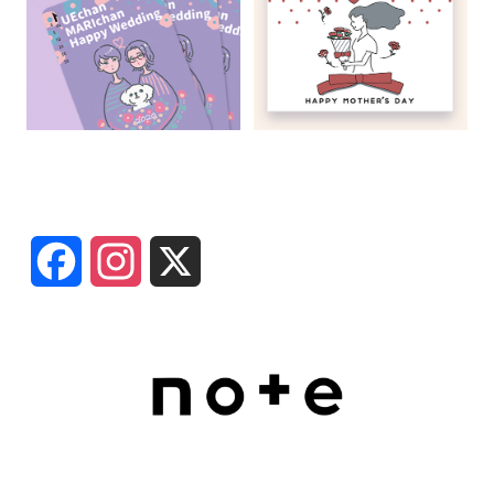
SNS
F
I
X
a
n
c
s
e
t
b
a